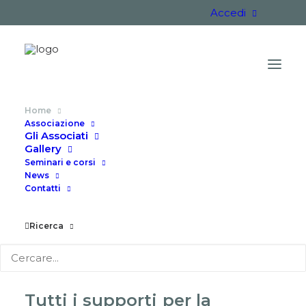
Accedi
Home
Associazione
Gli Associati
Gallery
Seminari e corsi
News
Contatti
La
prevenzione
nasce
dalla
Ricerca
formazione
Tutti
i
supporti
per
la