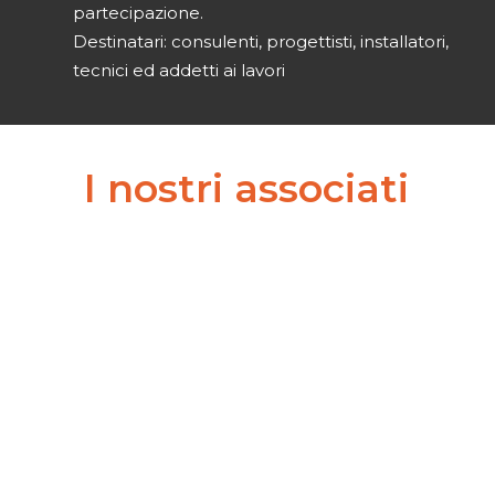
partecipazione.
Destinatari: consulenti, progettisti, installatori,
tecnici ed addetti ai lavori
I
nostri
associati