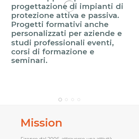
progettazione
di
impianti
di
protezione
attiva
e
passiva.
Progetti
formativi
anche
personalizzati
per
aziende
e
studi
professionali
eventi,
corsi
di
formazione
e
seminari.
Mission
Firepro dal 2006, attraverso una attività